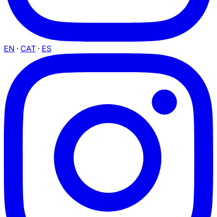
EN
·
CAT
·
ES