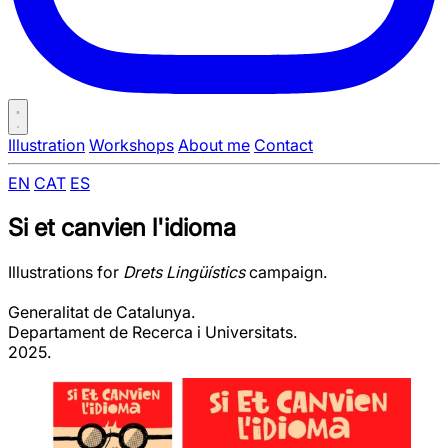
Illustration
Workshops
About me
Contact
EN
CAT
ES
Si et canvien l'idioma
Illustrations for
Drets Lingüístics
campaign.
Generalitat de Catalunya.
Departament de Recerca i Universitats.
2025.