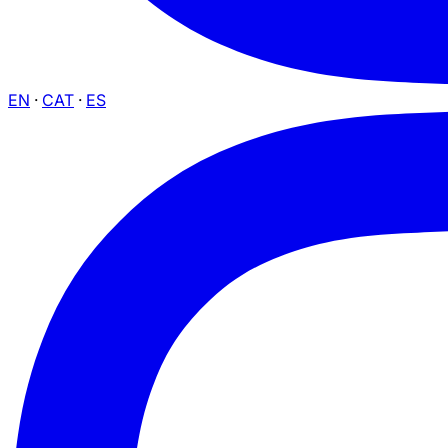
EN
·
CAT
·
ES