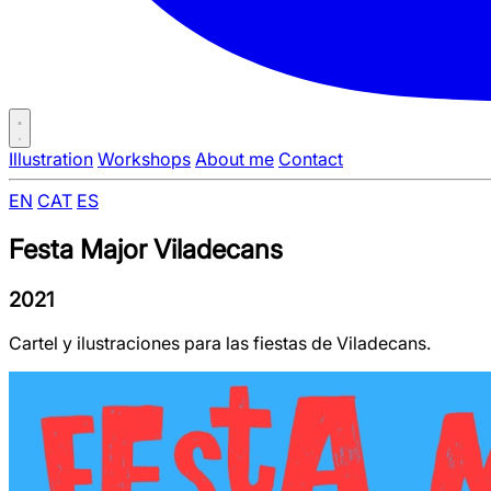
Illustration
Workshops
About me
Contact
EN
CAT
ES
Festa Major Viladecans
2021
Cartel y ilustraciones para las fiestas de Viladecans.