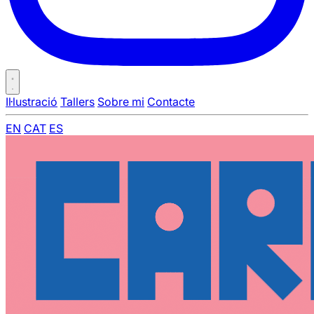
Il·lustració
Tallers
Sobre mi
Contacte
EN
CAT
ES