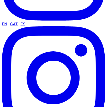
EN
·
CAT
·
ES